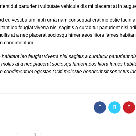
ient dui parturient vulputate vehicula dis mi placerat at in augu
 ad eu vestibulum nibh urna nam consequat erat molestie lacinia
 leo feugiat viverra nisl sagittis a curabitur parturient nisi ad
ollis at a nec placerat sociosqu himenaeos litora fames habitant
oin condimentum.
tant leo feugiat viverra nisl sagittis a curabitur parturient nis
 mollis at a nec placerat sociosqu himenaeos litora fames habita
n condimentum egestas taciti molestie hendrerit sit senectus iac