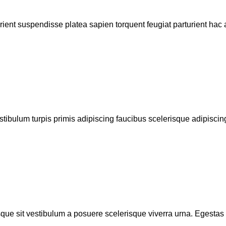
urient suspendisse platea sapien torquent feugiat parturient hac 
stibulum turpis primis adipiscing faucibus scelerisque adipiscing
isque sit vestibulum a posuere scelerisque viverra urna. Egestas tr