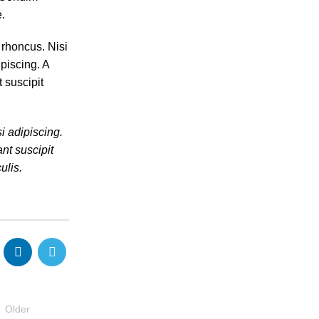
e.
 rhoncus. Nisi
ipiscing. A
 suscipit
i adipiscing.
nt suscipit
ulis.
Older