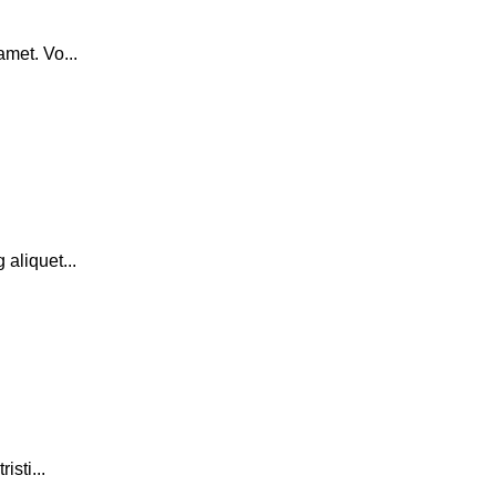
amet. Vo...
 aliquet...
isti...