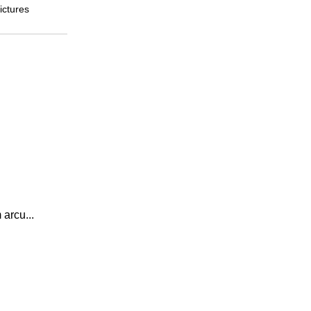
ictures
 arcu...