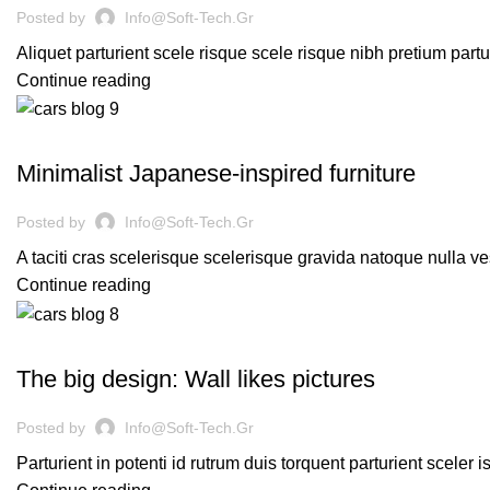
Posted by
Info@soft-Tech.gr
Aliquet parturient scele risque scele risque nibh pretium part
Continue reading
INSPIRATION
Minimalist Japanese-inspired furniture
Posted by
Info@soft-Tech.gr
A taciti cras scelerisque scelerisque gravida natoque nulla ve
Continue reading
DESIGN TRENDS
The big design: Wall likes pictures
Posted by
Info@soft-Tech.gr
Parturient in potenti id rutrum duis torquent parturient sceler 