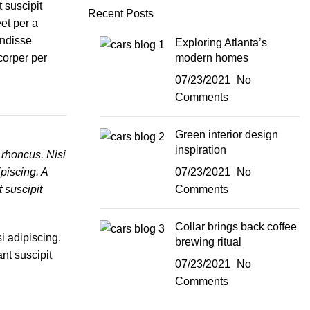
 suscipit
Recent Posts
et per a
endisse
Exploring Atlanta’s
modern homes
corper per
07/23/2021
No
Comments
Green interior design
inspiration
 rhoncus. Nisi
07/23/2021
No
ipiscing. A
Comments
 suscipit
Collar brings back coffee
i adipiscing.
brewing ritual
nt suscipit
07/23/2021
No
Comments