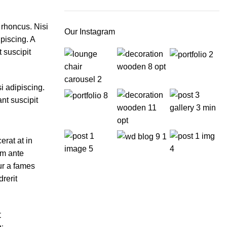
 rhoncus. Nisi
Our Instagram
ipiscing. A
 suscipit
i adipiscing.
nt suscipit
rat at in
am ante
ur a fames
drerit
t