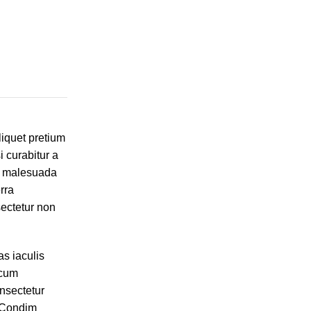
liquet pretium
 curabitur a
ue malesuada
rra
sectetur non
as iaculis
 cum
nsectetur
. Condim