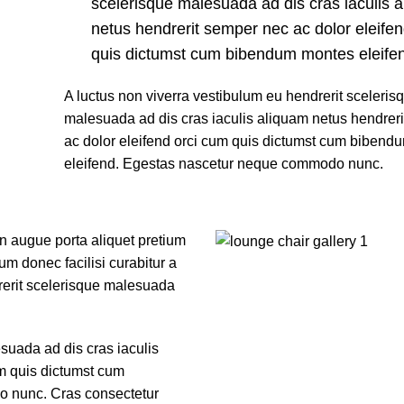
scelerisque malesuada ad dis cras iaculis 
netus hendrerit semper nec ac dolor eleife
quis dictumst cum bibendum montes eleife
A luctus non viverra vestibulum eu hendrerit sceleris
malesuada ad dis cras iaculis aliquam netus hendrer
ac dolor eleifend orci cum quis dictumst cum biben
eleifend. Egestas nascetur neque commodo nunc.
n augue porta aliquet pretium
 donec facilisi curabitur a
drerit scelerisque malesuada
suada ad dis cras iaculis
um quis dictumst cum
 nunc. Cras consectetur