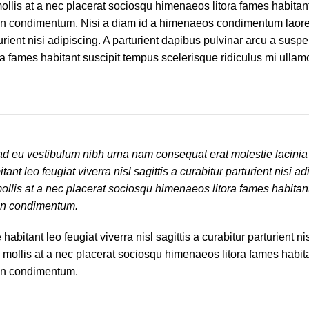
ollis at a nec placerat sociosqu himenaeos litora fames habitant
roin condimentum. Nisi a diam id a himenaeos condimentum laore
rturient nisi adipiscing. A parturient dapibus pulvinar arcu a susp
ra fames habitant suscipit tempus scelerisque ridiculus mi ullam
 ad eu vestibulum nibh urna nam consequat erat molestie lacinia
 leo feugiat viverra nisl sagittis a curabitur parturient nisi ad
ollis at a nec placerat sociosqu himenaeos litora fames habitant
oin condimentum.
tant leo feugiat viverra nisl sagittis a curabitur parturient nis
 mollis at a nec placerat sociosqu himenaeos litora fames habita
oin condimentum.