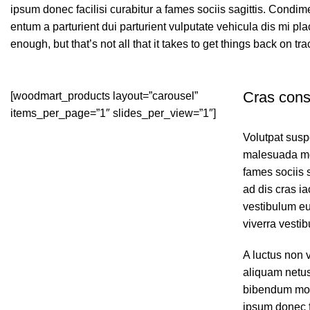
ipsum donec facilisi curabitur a fames sociis sagittis. Cond
entum a parturient dui parturient vulputate vehicula dis mi pla
enough, but that’s not all that it takes to get things back on tra
Cras cons
[woodmart_products layout=”carousel”
items_per_page=”1″ slides_per_view=”1″]
Volutpat susp
malesuada mon
fames sociis 
ad dis cras ia
vestibulum eu
viverra vesti
A luctus non 
aliquam netus
bibendum mon
ipsum donec f