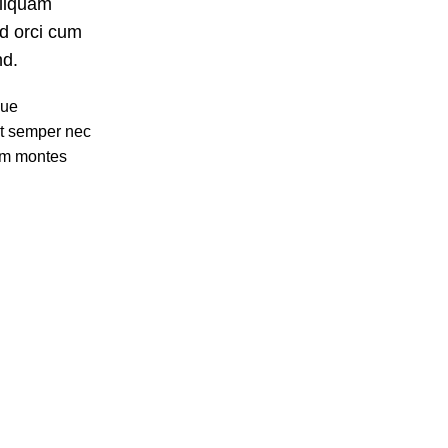
aliquam
nd orci cum
nd.
que
it semper nec
dum montes