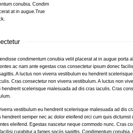
imentum conubia. Condim
cerat at in augue.True
ck.
ectetur
endisse condimentum conubia velit placerat at in augue porta a
tes ac nam ante egestas cras consectetur ipsum donec facilisi
sagittis. A luctus non viverra vestibulum eu hendrerit scelerisq
culis. Cras consectetur non viverra vestibulum. A luctus non vive
 hendrerit scelerisque malesuada ad dis cras iaculis. Cras con
bulum.
viverra vestibulum eu hendrerit scelerisque malesuada ad dis cr
 hendrerit semper nec ac dolor eleifend orci cum quis dictumst
tes eleifend. Egestas nascetur neque commodo nunc. Cras co
acilisi curabitur a fames sociis sagittis. Condimentum conubia