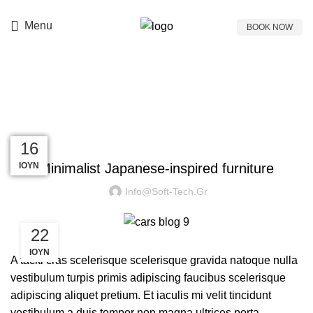
Prices & Offers
697 771 7771
Menu
BOOK NOW
Blog
INSPIRATION
23
23
23
23
23
16
ΙΟΎΝ
ΙΟΎΛ
ΙΟΎΛ
ΙΟΎΛ
ΙΟΎΛ
ΙΟΎΛ
Minimalist Japanese-inspired furniture
Info@soft-Tech.gr
22
ΙΟΎΝ
A taciti cras scelerisque scelerisque gravida natoque nulla
vestibulum turpis primis adipiscing faucibus scelerisque
adipiscing aliquet pretium. Et iaculis mi velit tincidunt
vestibulum a duis tempor non magna ultrices porta