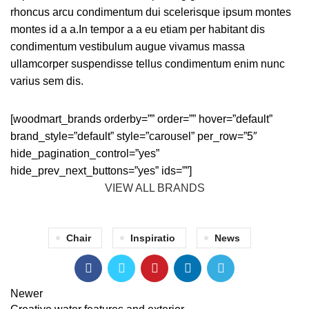
rhoncus arcu condimentum dui scelerisque ipsum montes
montes id a a.In tempor a a eu etiam per habitant dis
condimentum vestibulum augue vivamus massa
ullamcorper suspendisse tellus condimentum enim nunc
varius sem dis.
[woodmart_brands orderby=”” order=”” hover=”default”
brand_style=”default” style=”carousel” per_row=”5″
hide_pagination_control=”yes”
hide_prev_next_buttons=”yes” ids=””]
VIEW ALL BRANDS
Chair
Inspiratio
News
Newer